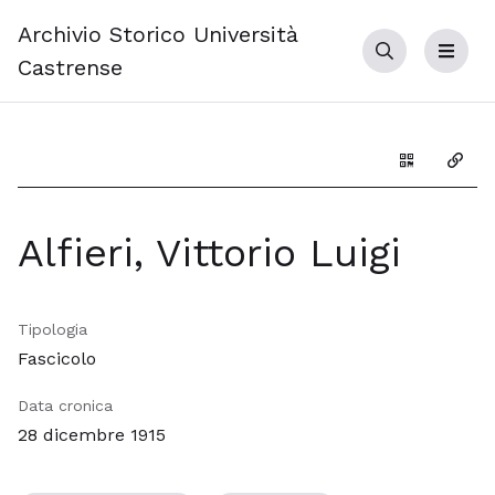
Archivio Storico Università
Cerca
Menu
Castrense
Genera il Q
Copia
Alfieri, Vittorio Luigi
Tipologia
Fascicolo
Data cronica
28 dicembre 1915