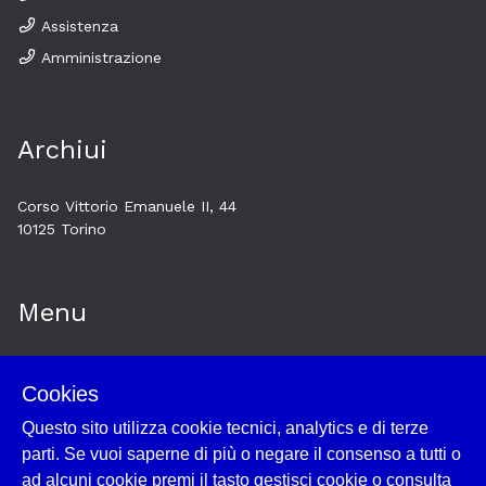
Assistenza
Amministrazione
Archiui
Corso Vittorio Emanuele II, 44
10125 Torino
Menu
Home
Cookies
Esplora
Questo sito utilizza cookie tecnici, analytics e di terze
Historytelling
parti. Se vuoi saperne di più o negare il consenso a tutti o
Cookie policy e utilizzo
ad alcuni cookie premi il tasto gestisci cookie o consulta