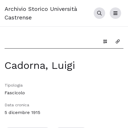
Archivio Storico Università
Cerca
Menu
Castrense
Genera il Q
Copia
Cadorna, Luigi
Tipologia
Fascicolo
Data cronica
5 dicembre 1915