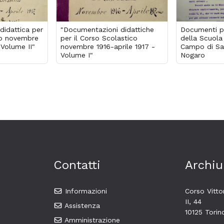
idattica per
"Documentazioni didattiche
Documenti pe
co novembre
per il Corso Scolastico
della Scuola
 Volume II"
novembre 1916-aprile 1917 -
Campo di San
Volume I"
Nogaro
Contatti
Archiu
Informazioni
Corso Vitt
II, 44
Assistenza
10125 Torin
Amministrazione